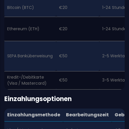
Bitcoin (BTC)
€20
1-24 Stunden
Ethereum (ETH)
€20
1-24 Stunden
SEPA Banküberweisung
€50
2-5 Werktag
Kredit-/Debitkarte
€50
3-5 Werktag
(Visa / Mastercard)
Einzahlungsoptionen
Einzahlungsmethode
Bearbeitungszeit
Gebü