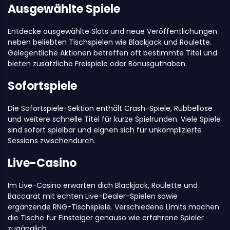
Ausgewählte Spiele
Entdecke ausgewählte Slots und neue Veröffentlichungen
neben beliebten Tischspielen wie Blackjack und Roulette.
Gelegentliche Aktionen betreffen oft bestimmte Titel und
bieten zusätzliche Freispiele oder Bonusguthaben.
Sofortspiele
Die Sofortspiele-Sektion enthält Crash-Spiele, Rubbellose
und weitere schnelle Titel für kurze Spielrunden. Viele Spiele
sind sofort spielbar und eignen sich für unkomplizierte
Sessions zwischendurch.
Live-Casino
Im Live-Casino erwarten dich Blackjack, Roulette und
Baccarat mit echten Live-Dealer-Spielen sowie
ergänzende RNG-Tischspiele. Verschiedene Limits machen
die Tische für Einsteiger genauso wie erfahrene Spieler
zugänglich.