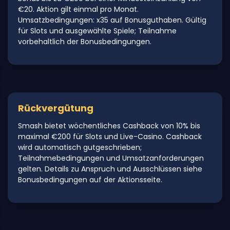
€20. Aktion gilt einmal pro Monat.
Umsatzbedingungen: x35 auf Bonusguthaben. Gültig
für Slots und ausgewählte Spiele; Teilnahme
vorbehaltlich der Bonusbedingungen.
Rückvergütung
Smash bietet wöchentliches Cashback von 10% bis
maximal €200 für Slots und Live-Casino. Cashback
wird automatisch gutgeschrieben;
Teilnahmebedingungen und Umsatzanforderungen
gelten. Details zu Anspruch und Ausschlüssen siehe
Bonusbedingungen auf der Aktionsseite.