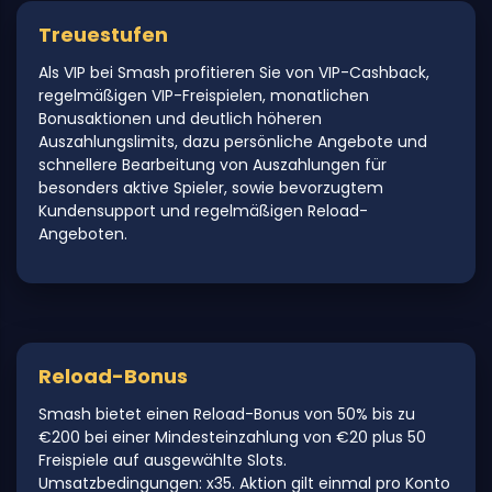
Treuestufen
Als VIP bei Smash profitieren Sie von VIP-Cashback,
regelmäßigen VIP-Freispielen, monatlichen
Bonusaktionen und deutlich höheren
Auszahlungslimits, dazu persönliche Angebote und
schnellere Bearbeitung von Auszahlungen für
besonders aktive Spieler, sowie bevorzugtem
Kundensupport und regelmäßigen Reload-
Angeboten.
Reload-Bonus
Smash bietet einen Reload-Bonus von 50% bis zu
€200 bei einer Mindesteinzahlung von €20 plus 50
Freispiele auf ausgewählte Slots.
Umsatzbedingungen: x35. Aktion gilt einmal pro Konto